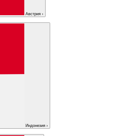
Австрия
›
Индонезия
›