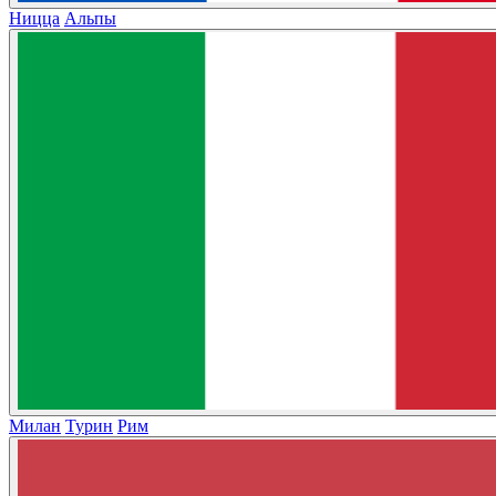
Ницца
Альпы
Милан
Турин
Рим