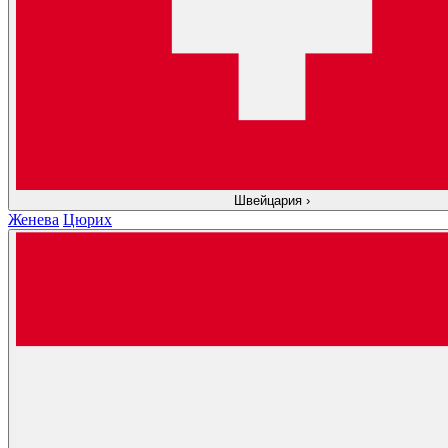
Швейцария
›
Женева
Цюрих