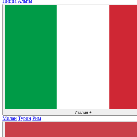
Ницца
Альпы
Италия
+
Милан
Турин
Рим