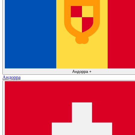
Андорра
+
Андорра