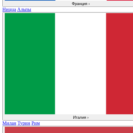
Франция
›
Ницца
Альпы
Италия
›
Милан
Турин
Рим