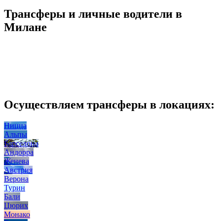
Трансферы и личные водители в
Милане
Осуществляем трансферы в локациях:
Ницца
Альпы
Барселона
Андорра
Женева
Австрия
Верона
Турин
Бали
Цюрих
Монако