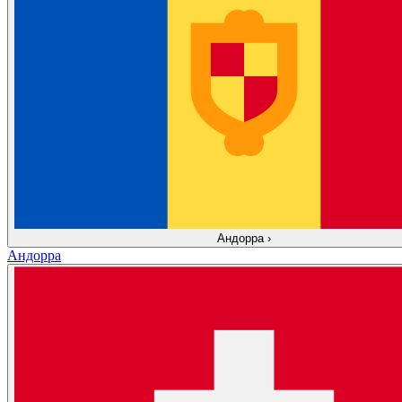
Андорра
›
Андорра