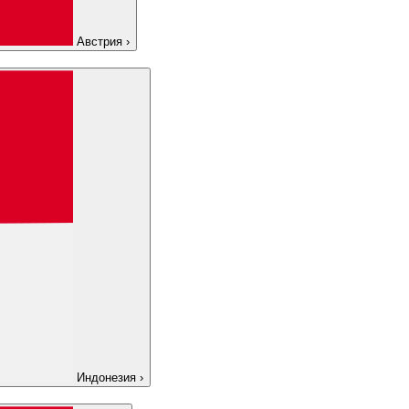
Австрия
›
Индонезия
›