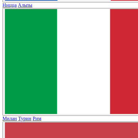
Ницца
Альпы
Милан
Турин
Рим