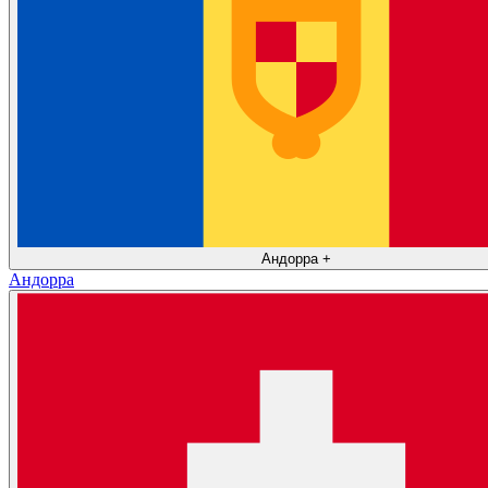
Андорра
+
Андорра