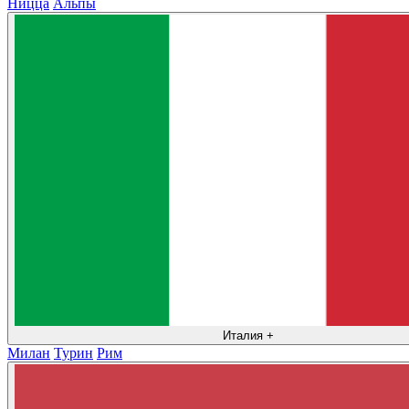
Ницца
Альпы
Италия
+
Милан
Турин
Рим