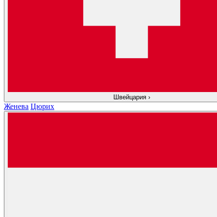
Швейцария
›
Женева
Цюрих