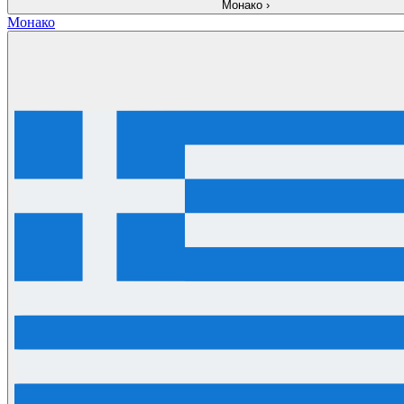
Монако
›
Монако