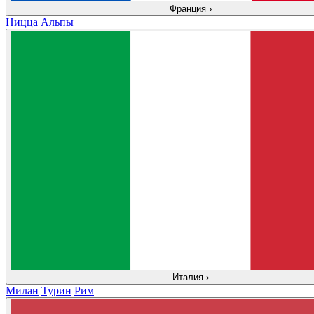
Франция
›
Ницца
Альпы
Италия
›
Милан
Турин
Рим