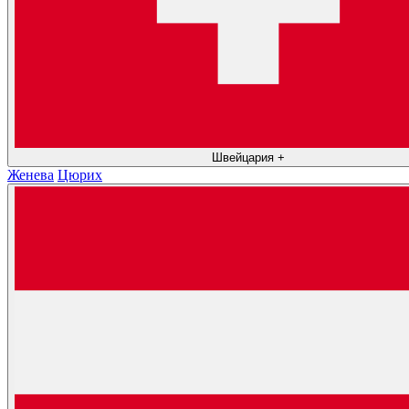
Швейцария
+
Женева
Цюрих