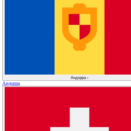
Андорра
›
Андорра