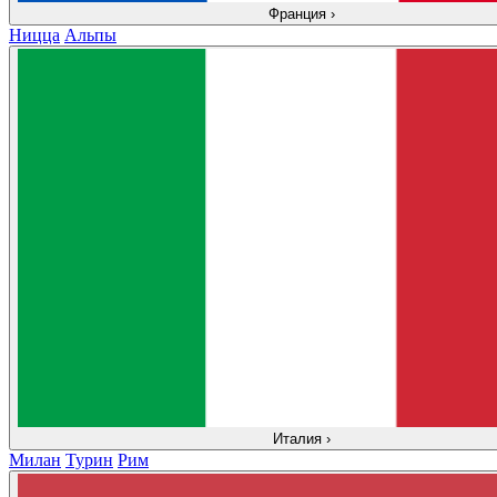
Франция
›
Ницца
Альпы
Италия
›
Милан
Турин
Рим