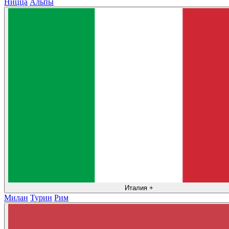
Ницца
Альпы
Италия
+
Милан
Турин
Рим