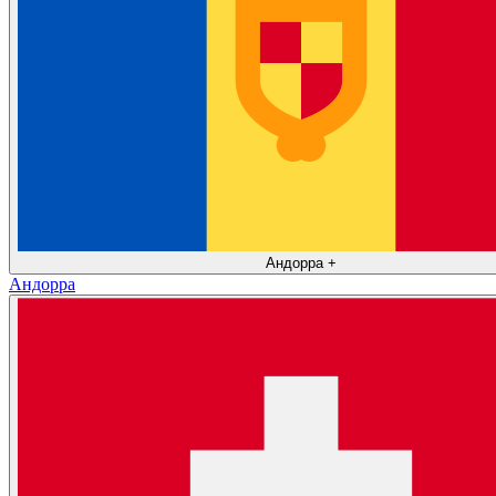
Андорра
+
Андорра