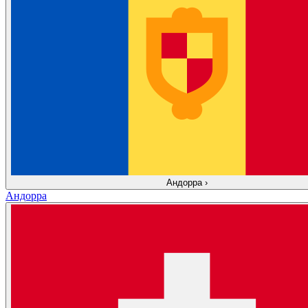
Андорра
›
Андорра