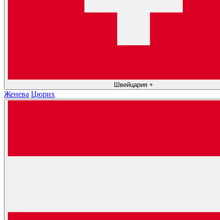
Швейцария
+
Женева
Цюрих