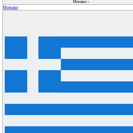
Монако
›
Монако