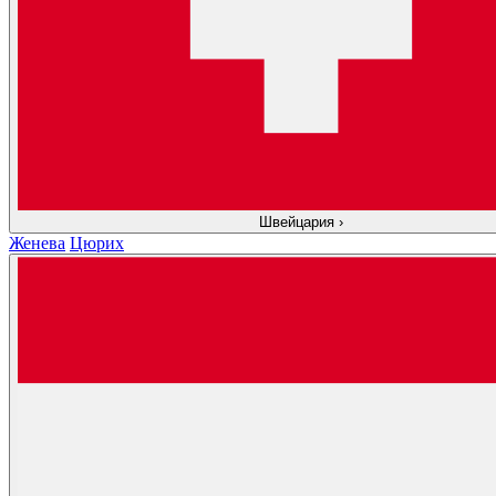
Швейцария
›
Женева
Цюрих