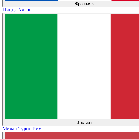
Франция
›
Ницца
Альпы
Италия
›
Милан
Турин
Рим