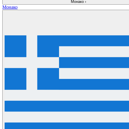
Монако
›
Монако