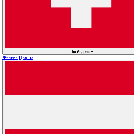
Швейцария
+
Женева
Цюрих