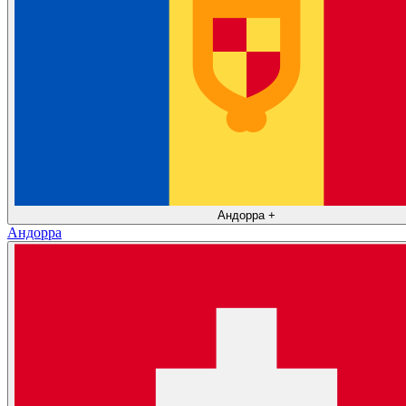
Андорра
+
Андорра