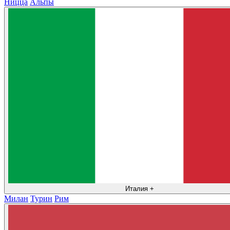
Ницца
Альпы
Италия
+
Милан
Турин
Рим