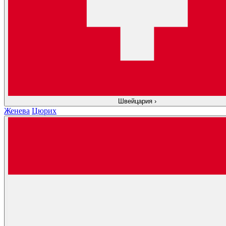
Швейцария
›
Женева
Цюрих