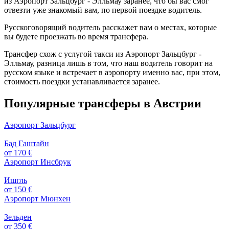
из Аэропорт Зальцбург - Элльмау заранее, что бы вас смог
отвезти уже знакомый вам, по первой поездке водитель.
Русскоговорящий водитель расскажет вам о местах, которые
вы будете проезжать во время трансфера.
Трансфер схож с услугой такси из Аэропорт Зальцбург -
Элльмау, разница лишь в том, что наш водитель говорит на
русском языке и встречает в аэропорту именно вас, при этом,
стоимость поездки устанавливается заранее.
Популярные трансферы в Австрии
Аэропорт Зальцбург
Бад Гаштайн
от 170 €
Аэропорт Инсбрук
Ишгль
от 150 €
Аэропорт Мюнхен
Зельден
от 350 €