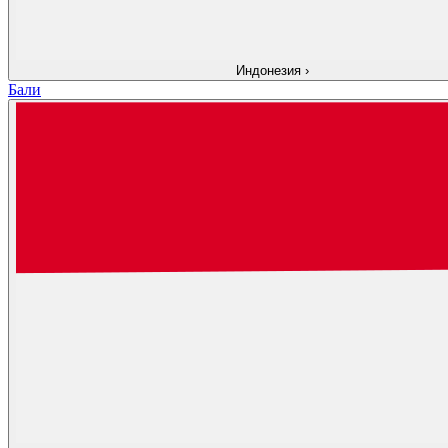
Индонезия
›
Бали