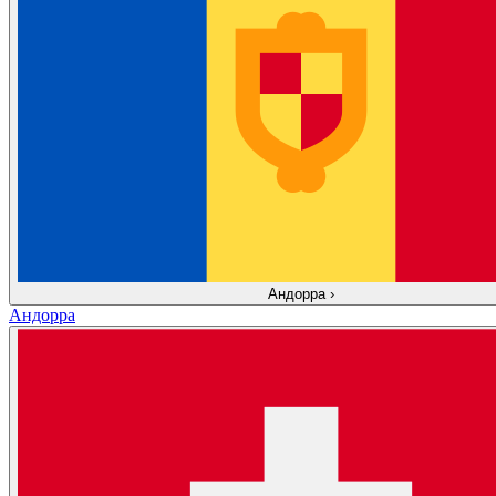
Андорра
›
Андорра