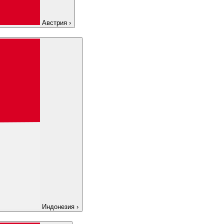
Австрия
›
Индонезия
›