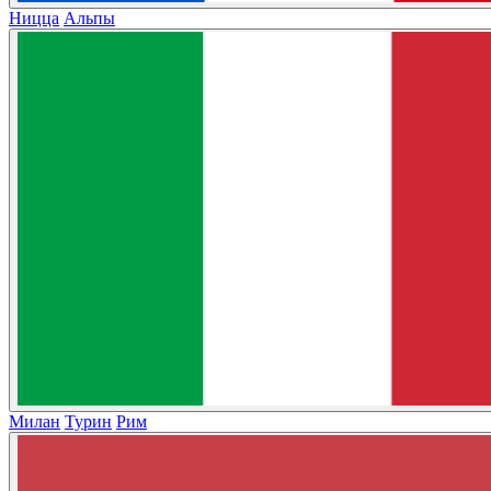
Ницца
Альпы
Милан
Турин
Рим