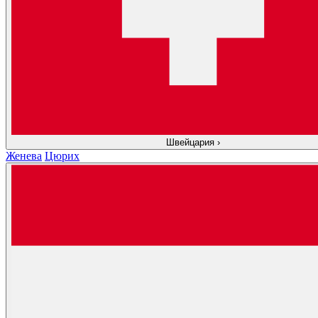
Швейцария
›
Женева
Цюрих