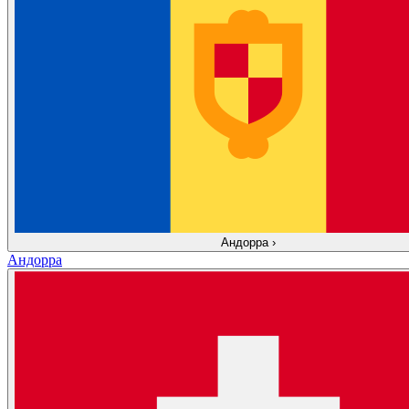
Андорра
›
Андорра