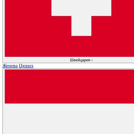
Швейцария
›
Женева
Цюрих