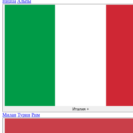
Ницца
Альпы
Италия
+
Милан
Турин
Рим