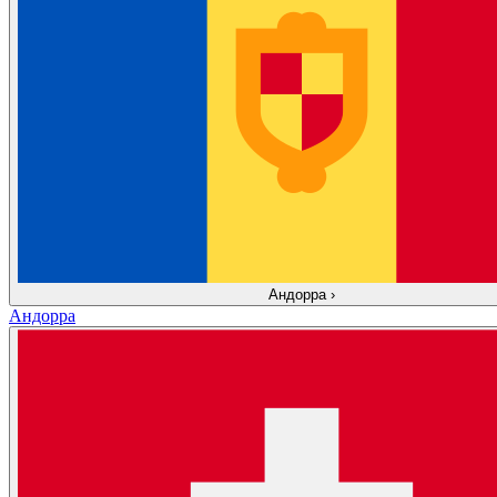
Андорра
›
Андорра