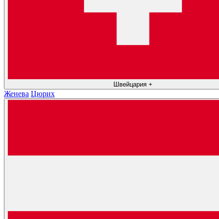
Швейцария
+
Женева
Цюрих