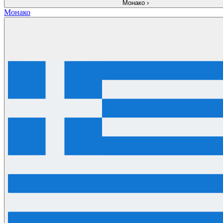
Монако
›
Монако