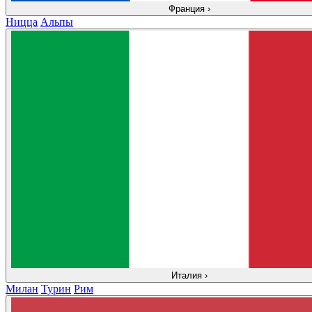
Франция
›
Ницца
Альпы
Италия
›
Милан
Турин
Рим