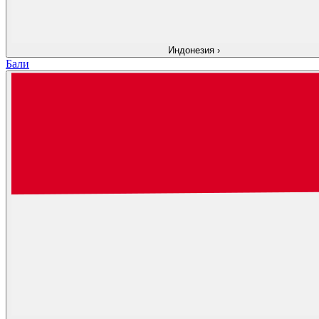
Индонезия
›
Бали