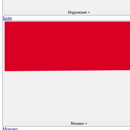
Индонезия
+
Бали
Монако
+
Монако