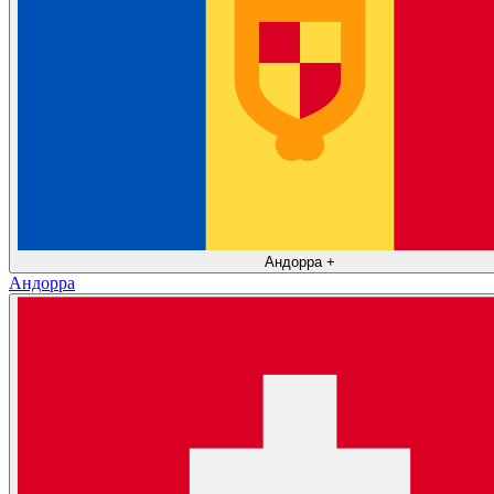
Андорра
+
Андорра