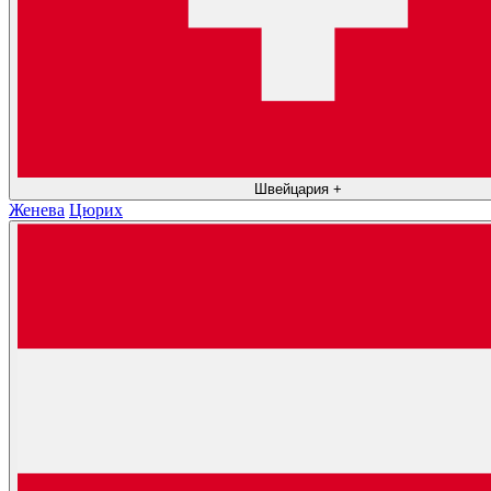
Швейцария
+
Женева
Цюрих