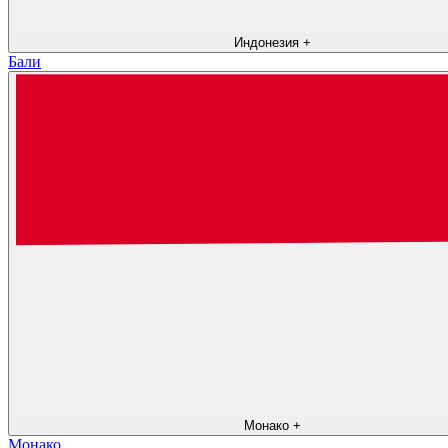
Индонезия
+
Бали
Монако
+
Монако