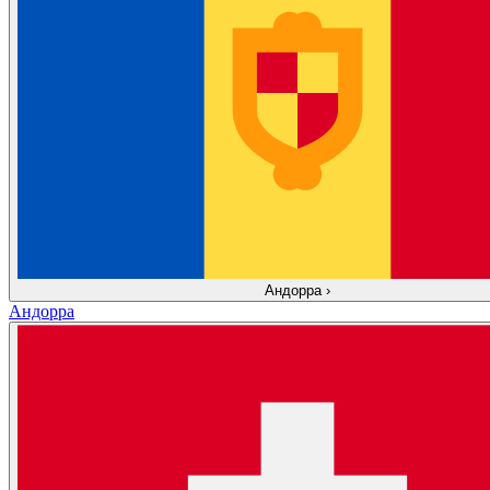
Андорра
›
Андорра