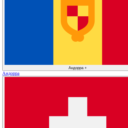
Андорра
+
Андорра