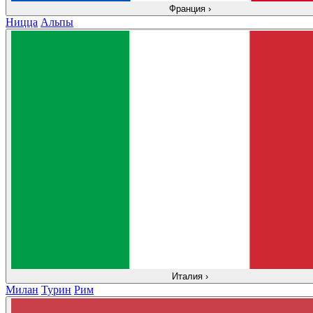
Франция
›
Ницца
Альпы
Италия
›
Милан
Турин
Рим