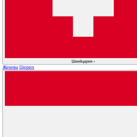
Швейцария
›
Женева
Цюрих