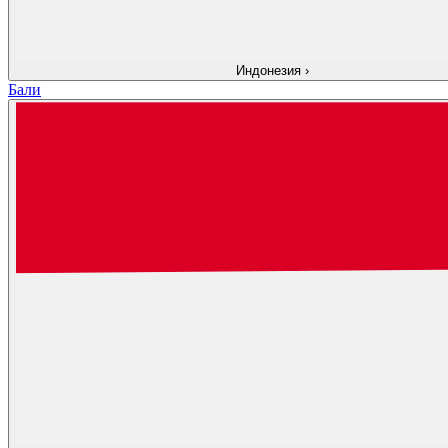
Индонезия
›
Бали