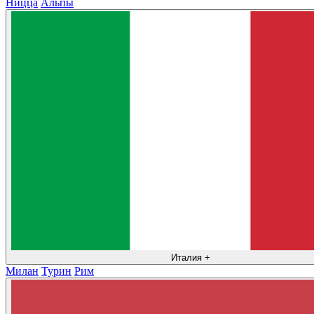
Ницца
Альпы
Италия
+
Милан
Турин
Рим