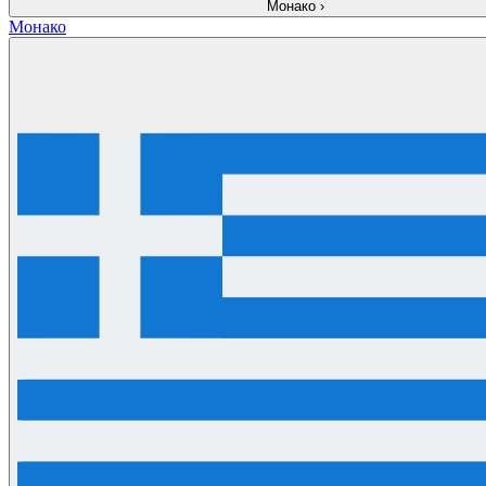
Монако
›
Монако