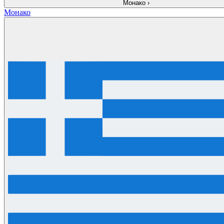
Монако
›
Монако