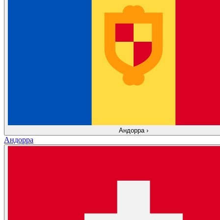
Андорра
›
Андорра