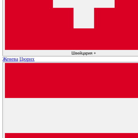
Швейцария
+
Женева
Цюрих