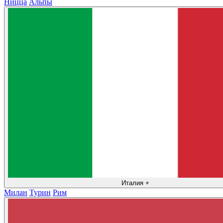
Ницца
Альпы
Италия
+
Милан
Турин
Рим