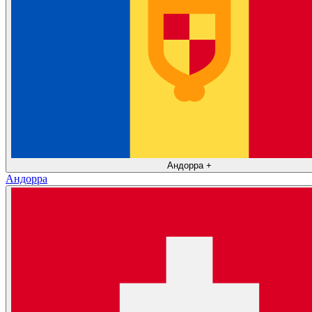
Андорра
+
Андорра