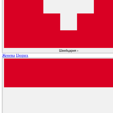
Швейцария
›
Женева
Цюрих