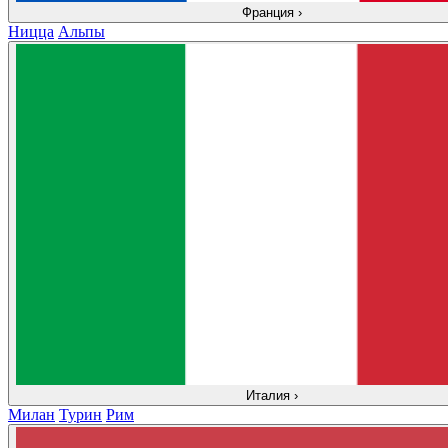
Франция
›
Ницца
Альпы
Италия
›
Милан
Турин
Рим