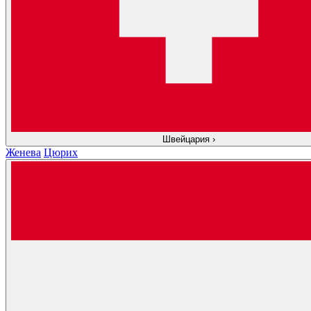
Швейцария
›
Женева
Цюрих