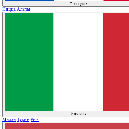
Франция
›
Ницца
Альпы
Италия
›
Милан
Турин
Рим