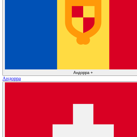
Андорра
+
Андорра