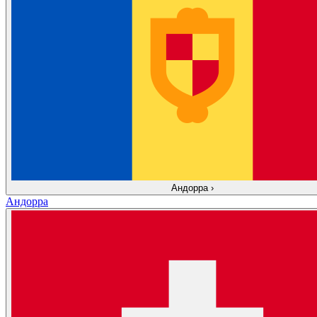
Андорра
›
Андорра