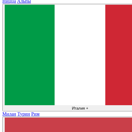
Ницца
Альпы
Италия
+
Милан
Турин
Рим