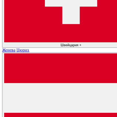
Швейцария
+
Женева
Цюрих