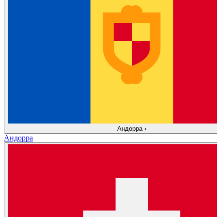
Андорра
›
Андорра