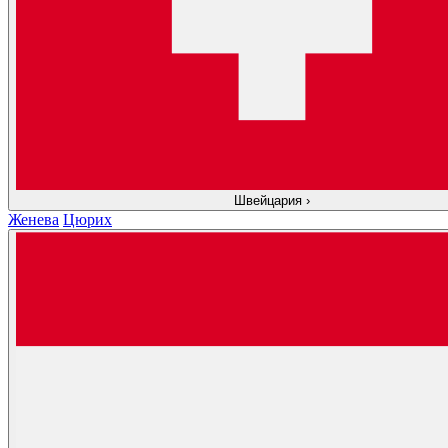
Швейцария
›
Женева
Цюрих