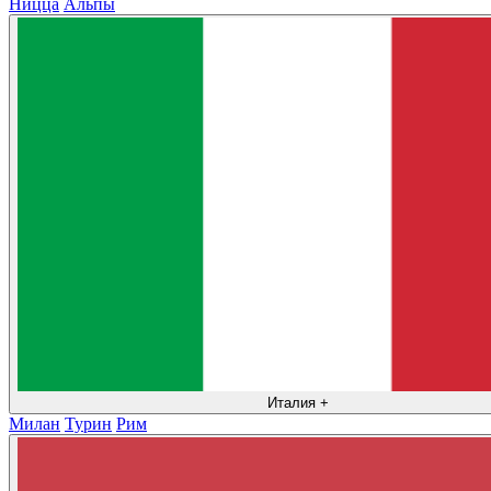
Ницца
Альпы
Италия
+
Милан
Турин
Рим