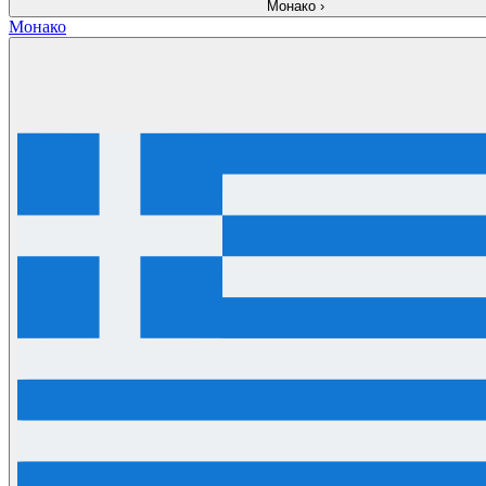
Монако
›
Монако