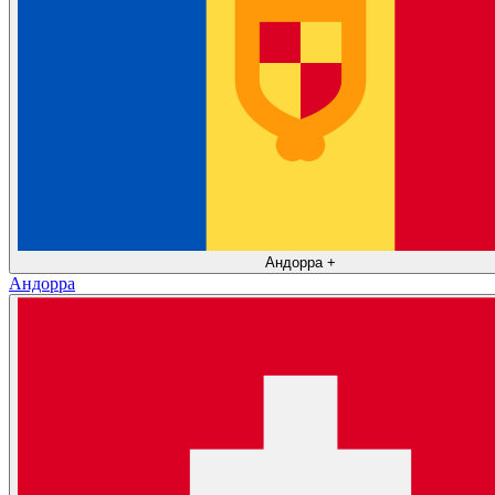
Андорра
+
Андорра