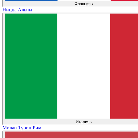
Франция
›
Ницца
Альпы
Италия
›
Милан
Турин
Рим