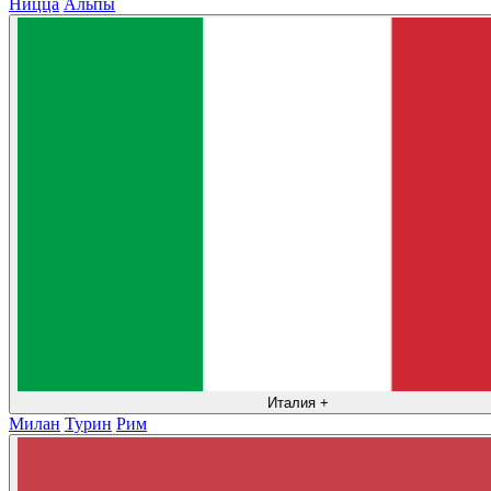
Ницца
Альпы
Италия
+
Милан
Турин
Рим