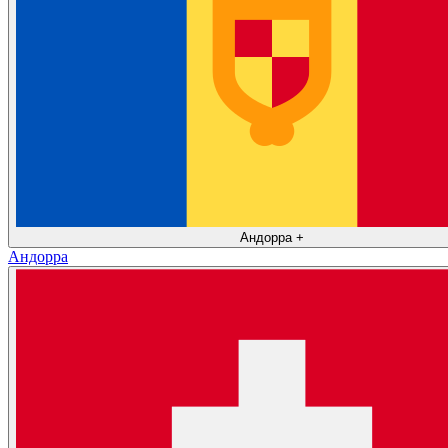
Андорра
+
Андорра