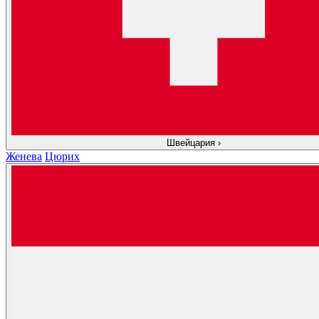
Швейцария
›
Женева
Цюрих