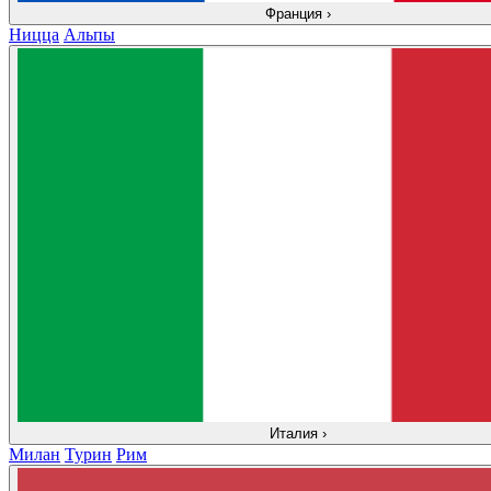
Франция
›
Ницца
Альпы
Италия
›
Милан
Турин
Рим