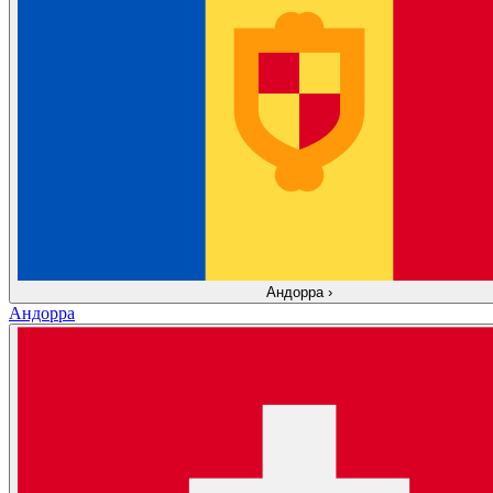
Андорра
›
Андорра