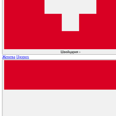
Швейцария
›
Женева
Цюрих