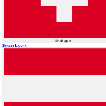
Швейцария
+
Женева
Цюрих