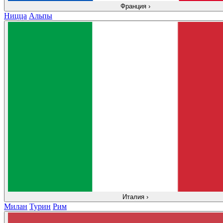
Франция
›
Ницца
Альпы
Италия
›
Милан
Турин
Рим