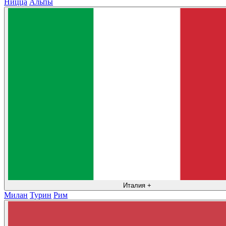
Ницца
Альпы
Италия
+
Милан
Турин
Рим