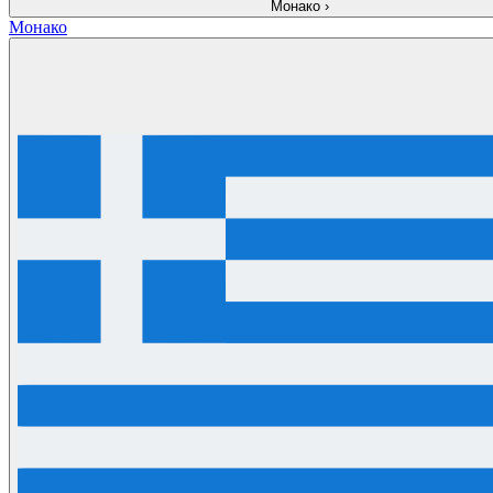
Монако
›
Монако