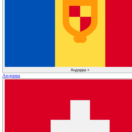
Андорра
+
Андорра