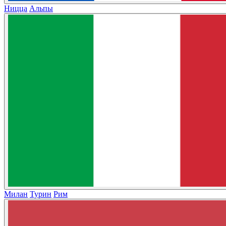
Ницца
Альпы
Милан
Турин
Рим