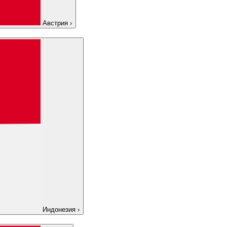
Австрия
›
Индонезия
›