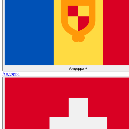
Андорра
+
Андорра