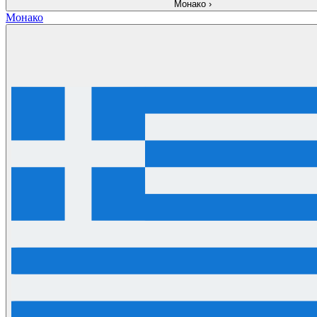
Монако
›
Монако