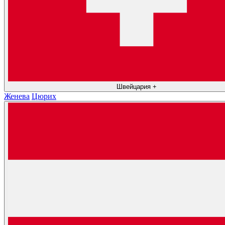
Швейцария
+
Женева
Цюрих