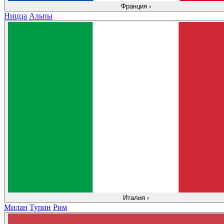
Франция
›
Ницца
Альпы
Италия
›
Милан
Турин
Рим