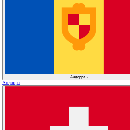
Андорра
›
Андорра