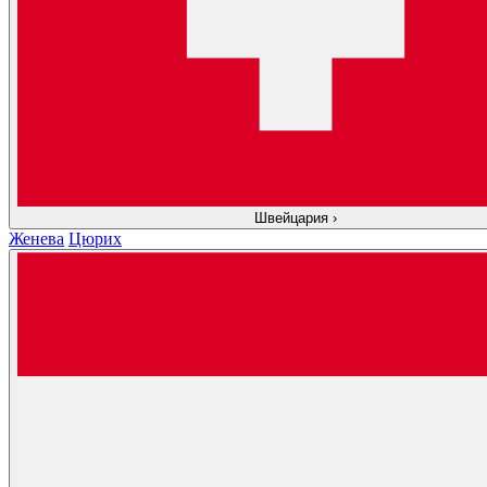
Швейцария
›
Женева
Цюрих