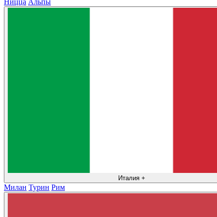
Ницца
Альпы
Италия
+
Милан
Турин
Рим