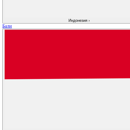
Индонезия
›
Бали