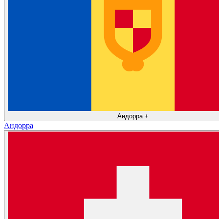
Андорра
+
Андорра