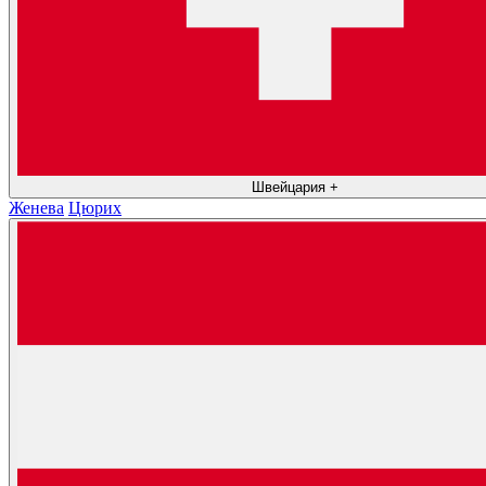
Швейцария
+
Женева
Цюрих