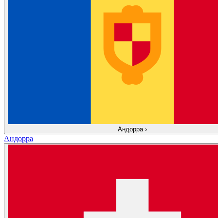
Андорра
›
Андорра