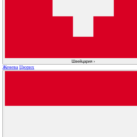
Швейцария
›
Женева
Цюрих