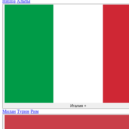
Ницца
Альпы
Италия
+
Милан
Турин
Рим