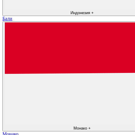
Индонезия
+
Бали
Монако
+
Монако