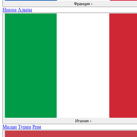
Франция
›
Ницца
Альпы
Италия
›
Милан
Турин
Рим