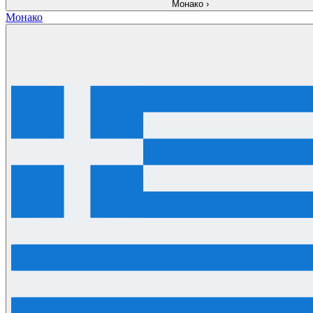
Монако
›
Монако