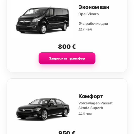
Эконом ван
Opel Vivaro
⚒️ в рабочие дни
7 чел
800
€
Запросить трансфер
Комфорт
Volkswagen Passat
Skoda Superb
4 чел
950
€