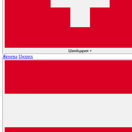
Швейцария
+
Женева
Цюрих