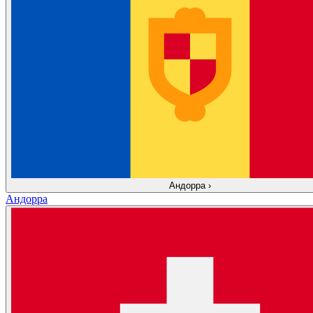
Андорра
›
Андорра