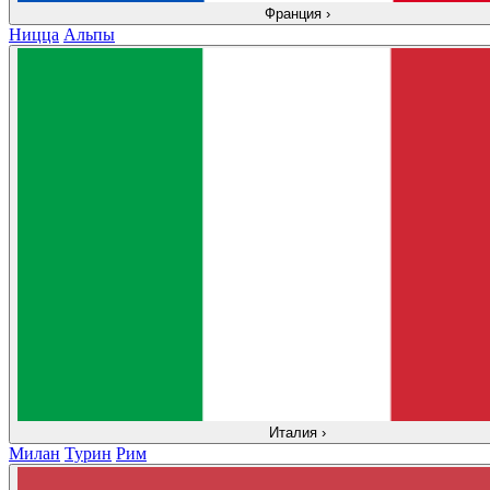
Франция
›
Ницца
Альпы
Италия
›
Милан
Турин
Рим