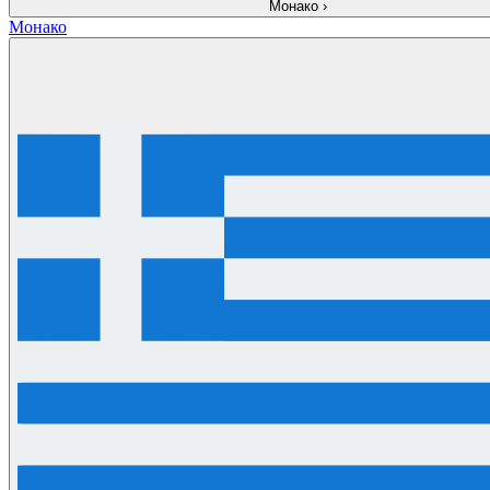
Монако
›
Монако