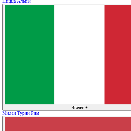
Ницца
Альпы
Италия
+
Милан
Турин
Рим