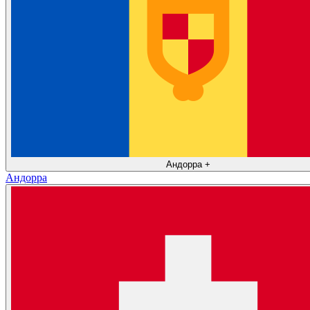
Андорра
+
Андорра