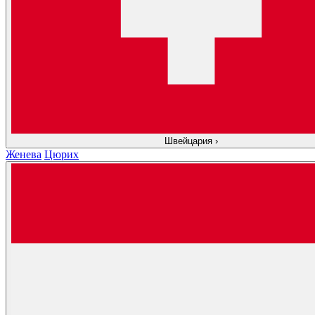
Швейцария
›
Женева
Цюрих