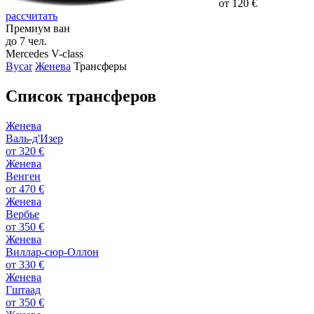
от 120 €
рассчитать
Премиум ван
до 7 чел.
Mercedes V-class
Bycar
Женева
Трансферы
Список трансферов
Женева
Валь-д'Изер
от
320 €
Женева
Венген
от
470 €
Женева
Вербье
от
350 €
Женева
Виллар-сюр-Оллон
от
330 €
Женева
Гштаад
от
350 €