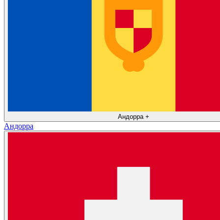
Андорра
+
Андорра