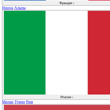
Франция
›
Ницца
Альпы
Италия
›
Милан
Турин
Рим