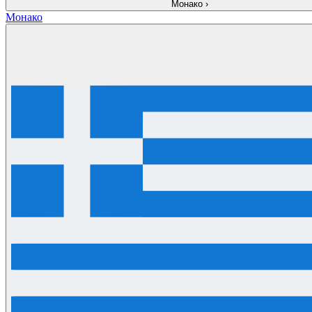
Монако
›
Монако