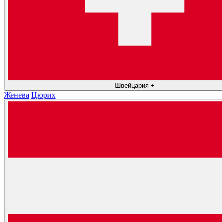
Швейцария
+
Женева
Цюрих