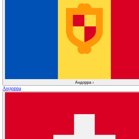
Андорра
›
Андорра