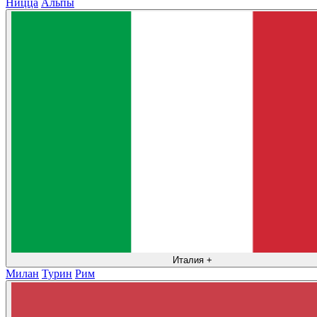
Ницца
Альпы
Италия
+
Милан
Турин
Рим