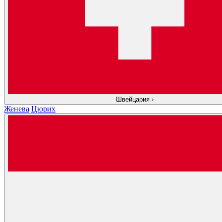
Швейцария
›
Женева
Цюрих