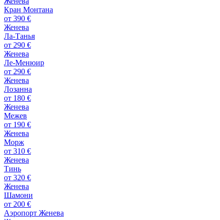
Женева
Кран Монтана
от
390 €
Женева
Ла-Танья
от
290 €
Женева
Ле-Менюир
от
290 €
Женева
Лозанна
от
180 €
Женева
Межев
от
190 €
Женева
Морж
от
310 €
Женева
Тинь
от
320 €
Женева
Шамони
от
200 €
Аэропорт Женева