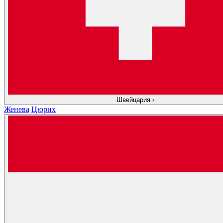
Швейцария
›
Женева
Цюрих