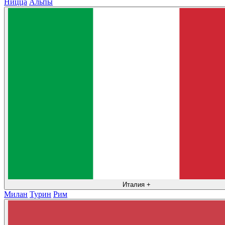
Ницца
Альпы
Италия
+
Милан
Турин
Рим