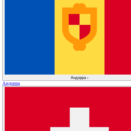
Андорра
›
Андорра