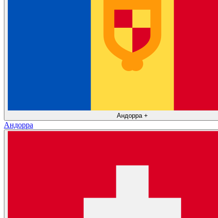
Андорра
+
Андорра