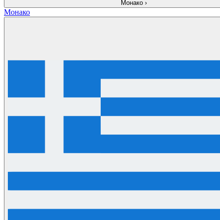
Монако
›
Монако