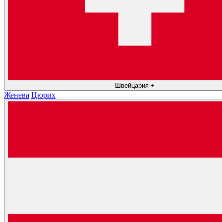
Швейцария
+
Женева
Цюрих