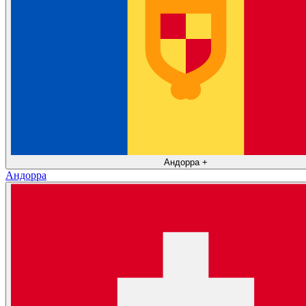
Андорра
+
Андорра