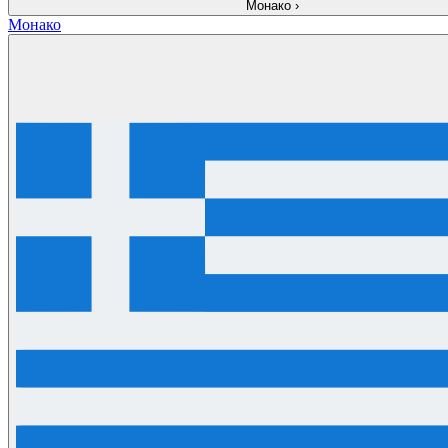
Монако
›
Монако