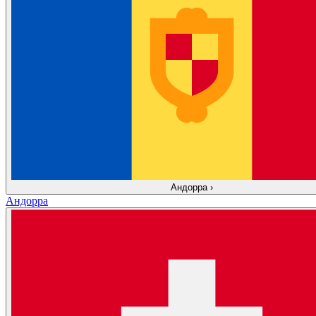
Андорра
›
Андорра