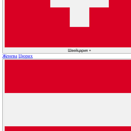
Швейцария
+
Женева
Цюрих