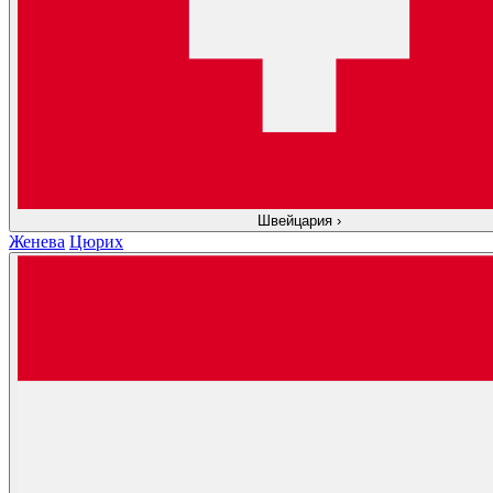
Швейцария
›
Женева
Цюрих