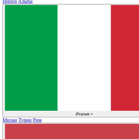
Ницца
Альпы
Италия
+
Милан
Турин
Рим