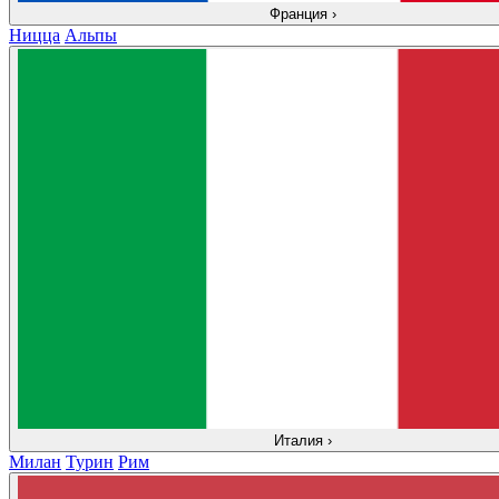
Франция
›
Ницца
Альпы
Италия
›
Милан
Турин
Рим