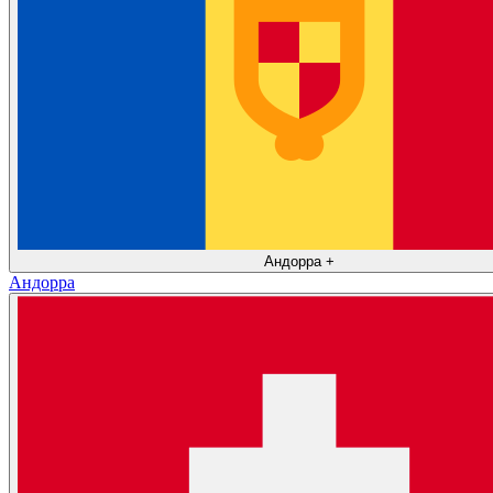
Андорра
+
Андорра