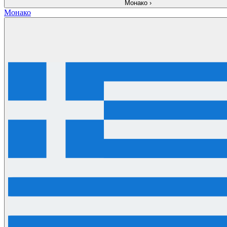
Монако
›
Монако