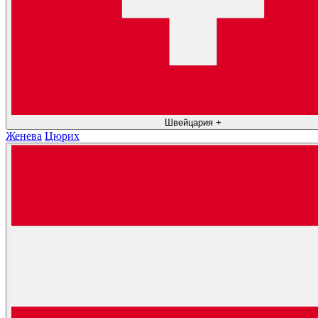
Швейцария
+
Женева
Цюрих