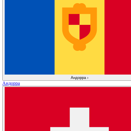
Андорра
›
Андорра