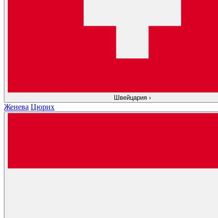
Швейцария
›
Женева
Цюрих