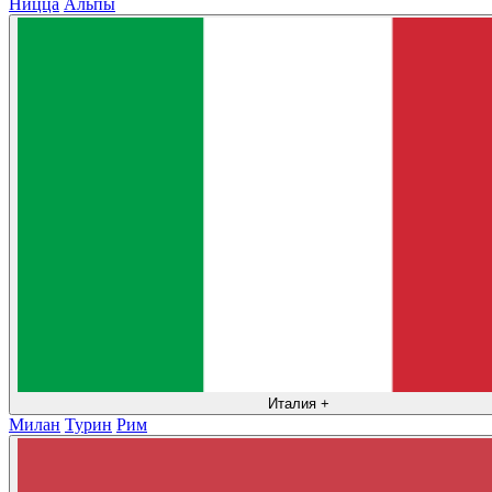
Ницца
Альпы
Италия
+
Милан
Турин
Рим