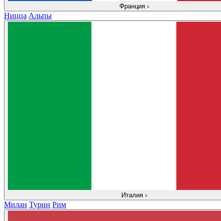
Франция
›
Ницца
Альпы
Италия
›
Милан
Турин
Рим