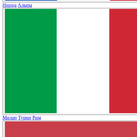
Ницца
Альпы
Милан
Турин
Рим