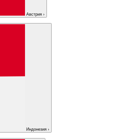
Австрия
›
Индонезия
›