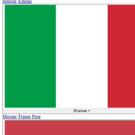
Ницца
Альпы
Италия
+
Милан
Турин
Рим