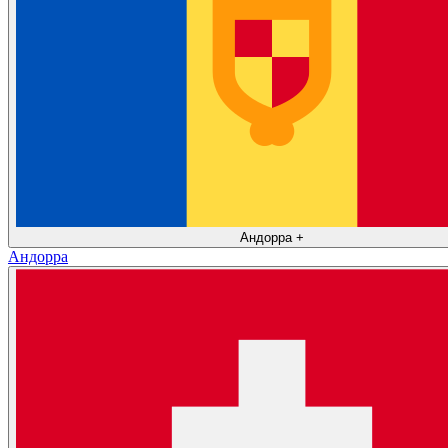
Андорра
+
Андорра