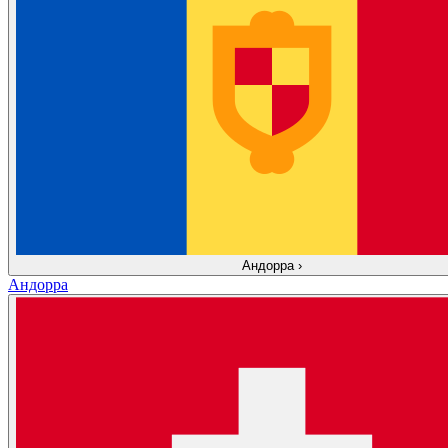
Андорра
›
Андорра