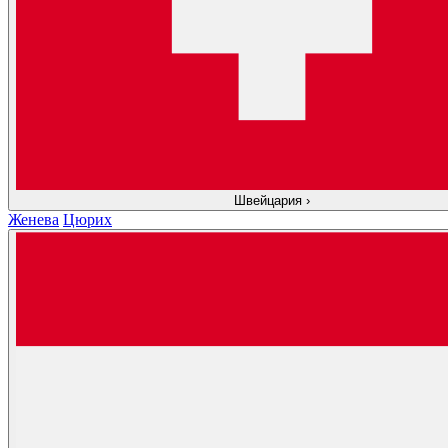
Швейцария
›
Женева
Цюрих