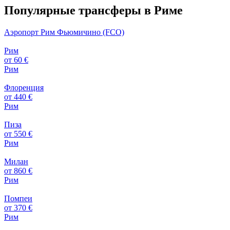
Популярные трансферы в Риме
Аэропорт Рим Фьюмичино (FCO)
Рим
от 60 €
Рим
Флоренция
от 440 €
Рим
Пиза
от 550 €
Рим
Милан
от 860 €
Рим
Помпеи
от 370 €
Рим