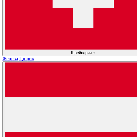
Швейцария
+
Женева
Цюрих