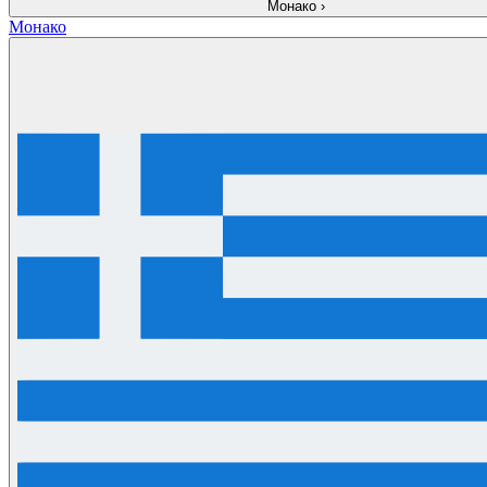
Монако
›
Монако