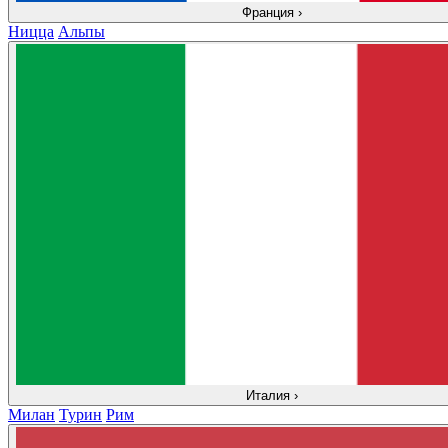
Франция
›
Ницца
Альпы
Италия
›
Милан
Турин
Рим