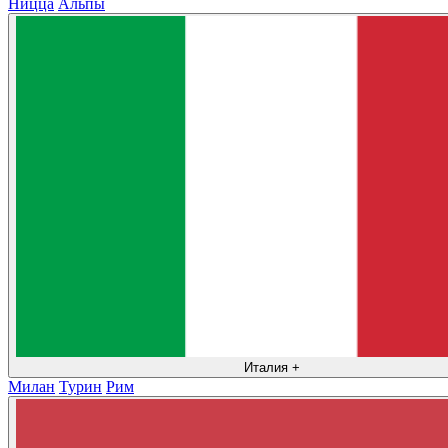
Ницца
Альпы
Италия
+
Милан
Турин
Рим