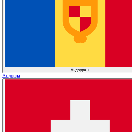
Андорра
+
Андорра