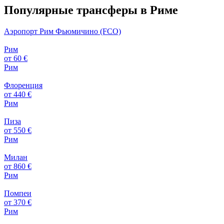
Популярные трансферы в Риме
Аэропорт Рим Фьюмичино (FCO)
Рим
от 60 €
Рим
Флоренция
от 440 €
Рим
Пиза
от 550 €
Рим
Милан
от 860 €
Рим
Помпеи
от 370 €
Рим