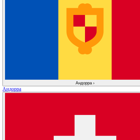
Андорра
›
Андорра