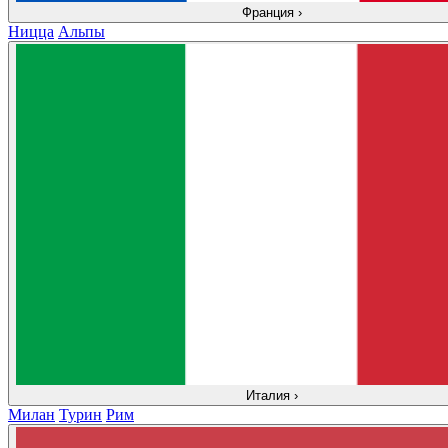
Франция
›
Ницца
Альпы
Италия
›
Милан
Турин
Рим