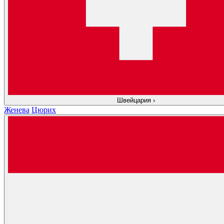
Швейцария
›
Женева
Цюрих