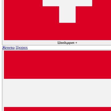
Швейцария
+
Женева
Цюрих