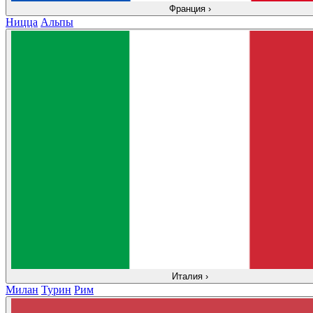
Франция
›
Ницца
Альпы
Италия
›
Милан
Турин
Рим