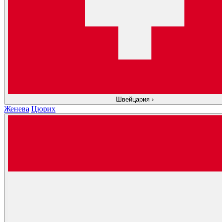
Швейцария
›
Женева
Цюрих