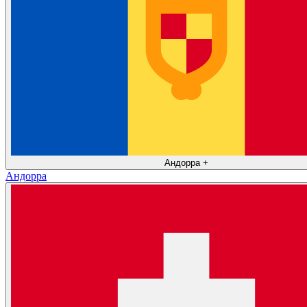
Андорра
+
Андорра