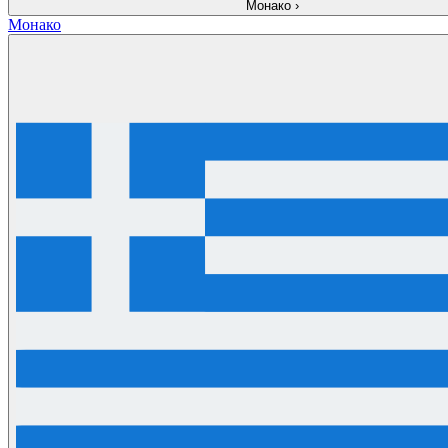
Монако
›
Монако