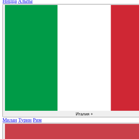
Ницца
Альпы
Италия
+
Милан
Турин
Рим