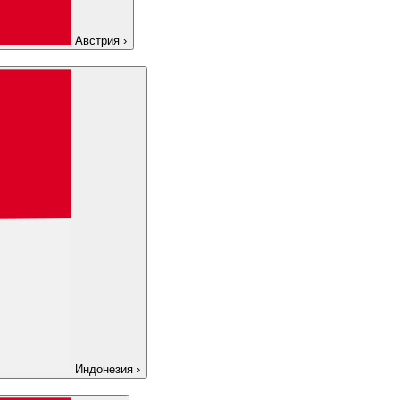
Австрия
›
Индонезия
›