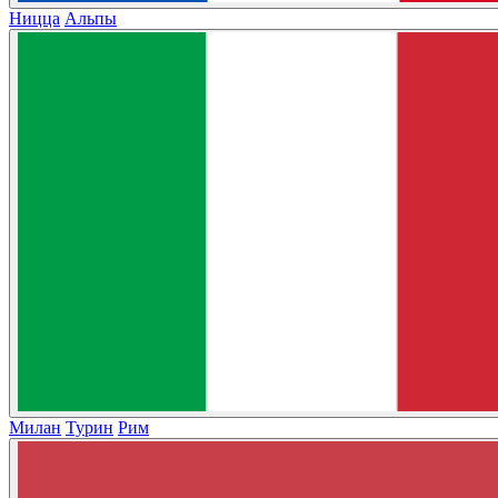
Ницца
Альпы
Милан
Турин
Рим