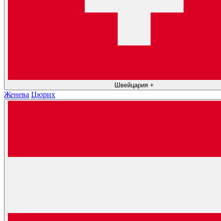
Швейцария
+
Женева
Цюрих