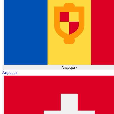
Андорра
›
Андорра