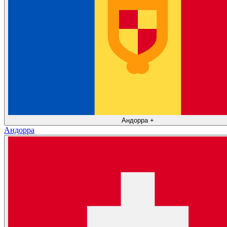
Андорра
+
Андорра