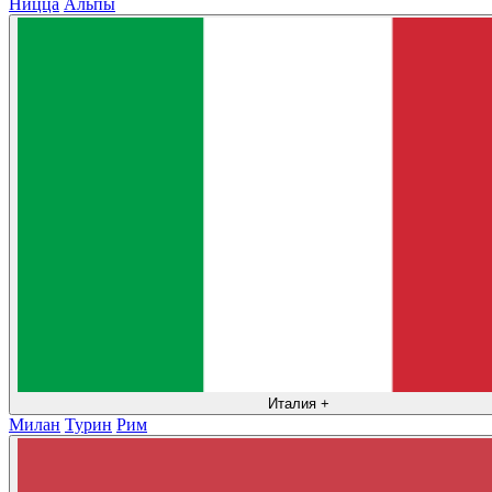
Ницца
Альпы
Италия
+
Милан
Турин
Рим