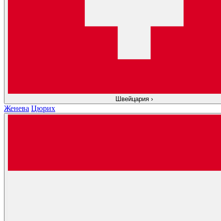
Швейцария
›
Женева
Цюрих