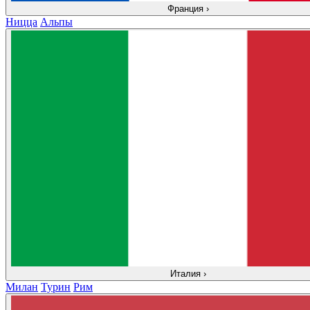
Франция
›
Ницца
Альпы
Италия
›
Милан
Турин
Рим