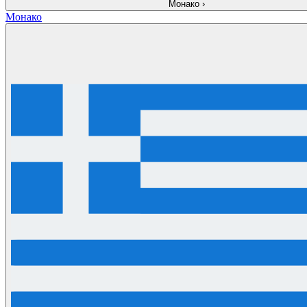
Монако
›
Монако