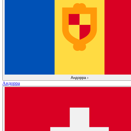
Андорра
›
Андорра