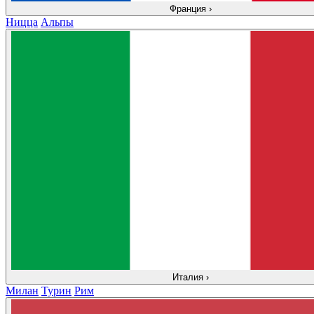
Франция
›
Ницца
Альпы
Италия
›
Милан
Турин
Рим