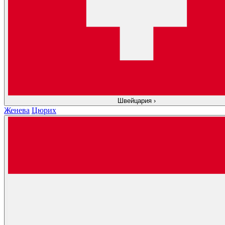
Швейцария
›
Женева
Цюрих