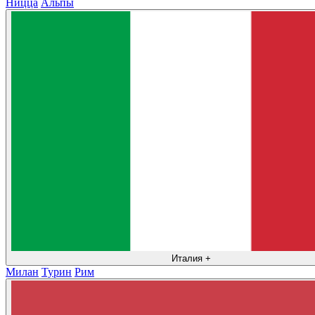
Ницца
Альпы
Италия
+
Милан
Турин
Рим