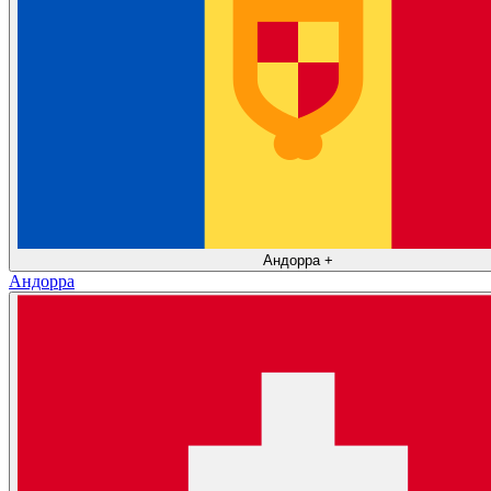
Андорра
+
Андорра