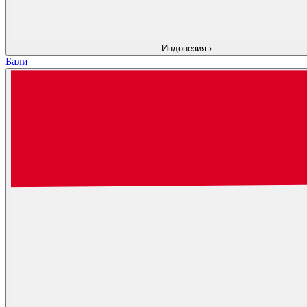
Индонезия
›
Бали