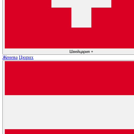
Швейцария
+
Женева
Цюрих