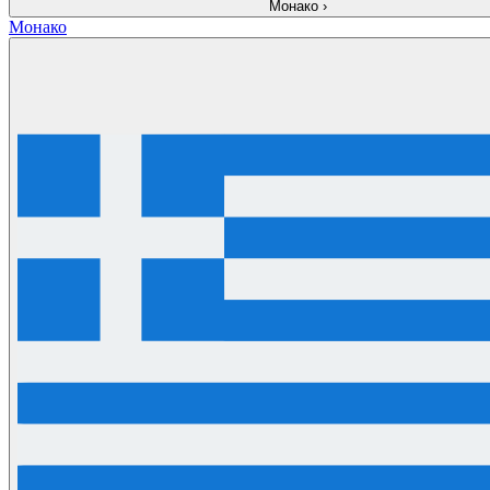
Монако
›
Монако